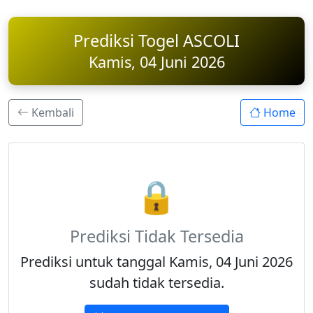
Prediksi Togel ASCOLI
Kamis, 04 Juni 2026
Kembali
Home
🔒
Prediksi Tidak Tersedia
Prediksi untuk tanggal Kamis, 04 Juni 2026
sudah tidak tersedia.