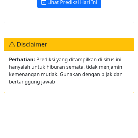
Lihat Prediksi Hari Ini
Disclaimer
Perhatian:
Prediksi yang ditampilkan di situs ini
hanyalah untuk hiburan semata, tidak menjamin
kemenangan mutlak. Gunakan dengan bijak dan
bertanggung jawab