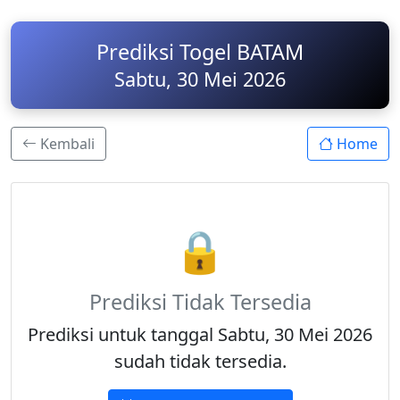
Prediksi Togel BATAM
Sabtu, 30 Mei 2026
Kembali
Home
🔒
Prediksi Tidak Tersedia
Prediksi untuk tanggal Sabtu, 30 Mei 2026
sudah tidak tersedia.