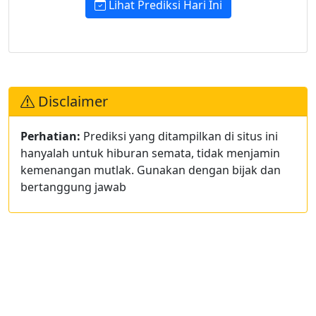
Lihat Prediksi Hari Ini
Disclaimer
Perhatian:
Prediksi yang ditampilkan di situs ini
hanyalah untuk hiburan semata, tidak menjamin
kemenangan mutlak. Gunakan dengan bijak dan
bertanggung jawab