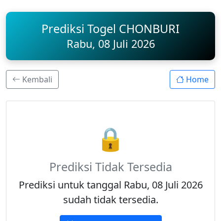
Prediksi Togel CHONBURI
Rabu, 08 Juli 2026
Kembali
Home
🔒
Prediksi Tidak Tersedia
Prediksi untuk tanggal Rabu, 08 Juli 2026
sudah tidak tersedia.