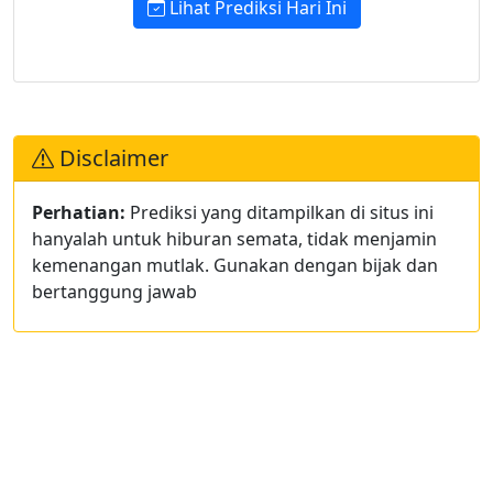
Lihat Prediksi Hari Ini
Disclaimer
Perhatian:
Prediksi yang ditampilkan di situs ini
hanyalah untuk hiburan semata, tidak menjamin
kemenangan mutlak. Gunakan dengan bijak dan
bertanggung jawab