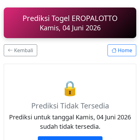
Prediksi Togel EROPALOTTO
Kamis, 04 Juni 2026
Kembali
Home
🔒
Prediksi Tidak Tersedia
Prediksi untuk tanggal Kamis, 04 Juni 2026
sudah tidak tersedia.