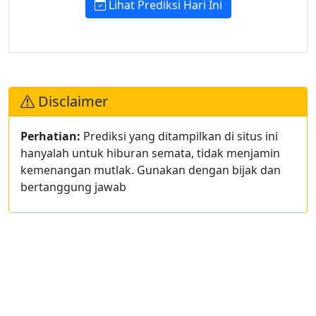
Lihat Prediksi Hari Ini
Disclaimer
Perhatian:
Prediksi yang ditampilkan di situs ini
hanyalah untuk hiburan semata, tidak menjamin
kemenangan mutlak. Gunakan dengan bijak dan
bertanggung jawab