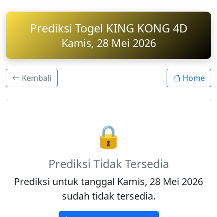
Prediksi Togel KING KONG 4D
Kamis, 28 Mei 2026
Kembali
Home
🔒
Prediksi Tidak Tersedia
Prediksi untuk tanggal Kamis, 28 Mei 2026
sudah tidak tersedia.