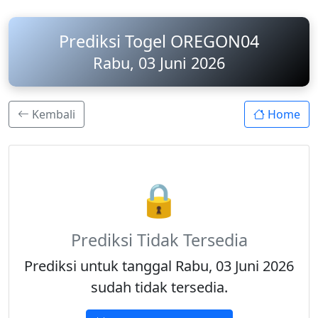
Prediksi Togel OREGON04
Rabu, 03 Juni 2026
Kembali
Home
🔒
Prediksi Tidak Tersedia
Prediksi untuk tanggal Rabu, 03 Juni 2026
sudah tidak tersedia.