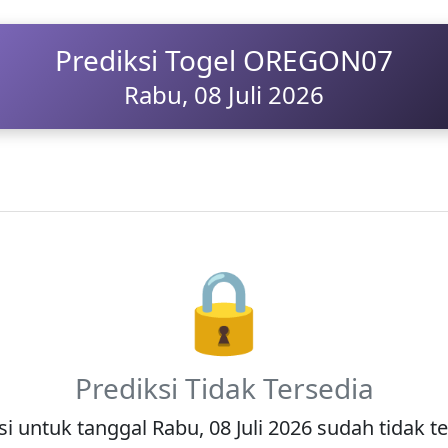
Prediksi Togel OREGON07
Rabu, 08 Juli 2026
🔒
Prediksi Tidak Tersedia
si untuk tanggal Rabu, 08 Juli 2026 sudah tidak te