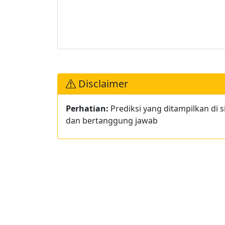
Disclaimer
Perhatian:
Prediksi yang ditampilkan di 
dan bertanggung jawab