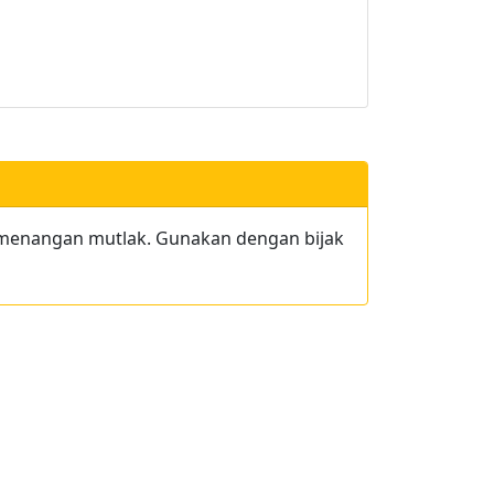
kemenangan mutlak. Gunakan dengan bijak