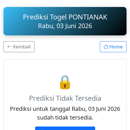
Prediksi Togel PONTIANAK
Rabu, 03 Juni 2026
Kembali
Home
🔒
Prediksi Tidak Tersedia
Prediksi untuk tanggal Rabu, 03 Juni 2026
sudah tidak tersedia.