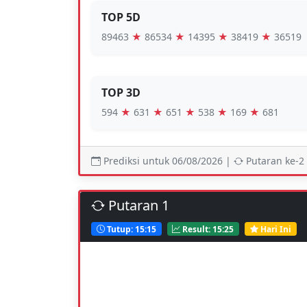
TOP 5D
89463
★
86534
★
14395
★
38419
★
36519
TOP 3D
594
★
631
★
651
★
538
★
169
★
681
Prediksi untuk 06/08/2026 |
Putaran ke-2
Putaran 1
Tutup: 15:15
Result: 15:25
Hari Ini