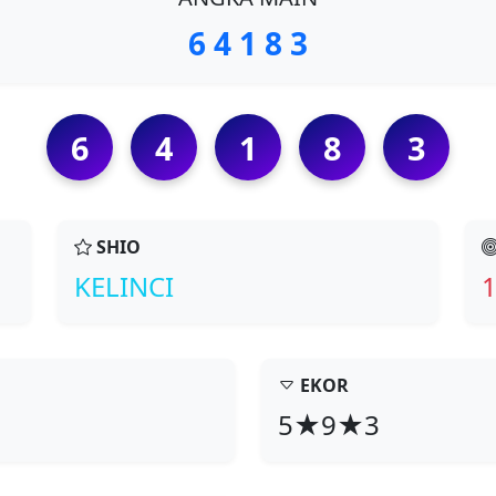
6 4 1 8 3
6
4
1
8
3
SHIO
KELINCI
EKOR
5★9★3