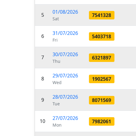
01/08/2026
5
7541328
Sat
31/07/2026
6
5403718
Fri
30/07/2026
7
6321897
Thu
29/07/2026
8
1902567
Wed
28/07/2026
9
8071569
Tue
27/07/2026
10
7982061
Mon