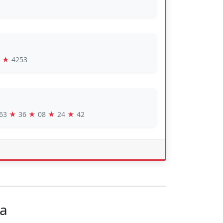
★
4253
63
★
36
★
08
★
24
★
42
ya